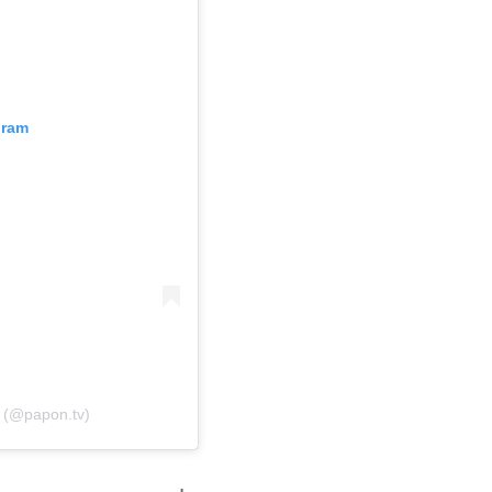
gram
 (@papon.tv)